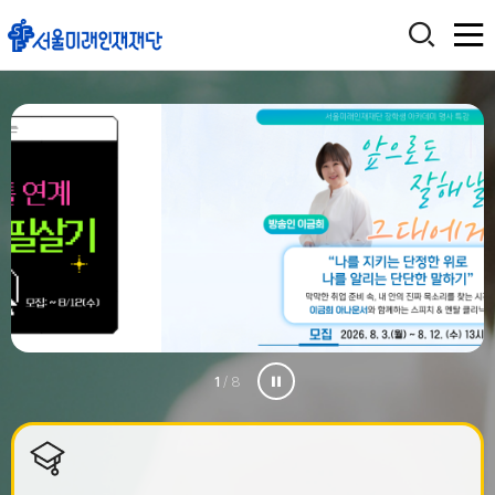
2
/ 8