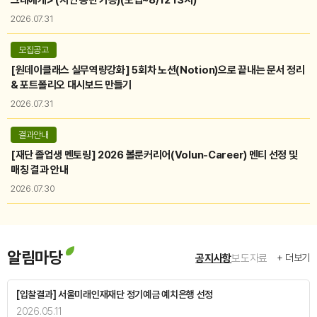
접수마감
대학생 장학금
서울인재대학장학금
2026.07.31
2026년 상반기 서울인재대학장학금(2학년 이상)
모집공고
모집기간
2026.03.24 (10:00) ~ 2026.03.31 (16:00)
[원데이클래스 실무역량강화] 5회차 노션(Notion)으로 끝내는 문서 정리
장학금액
2학년 이상: 400만원 (2회 분할 지급), 1학년: 200만원 (1회 지급)
& 포트폴리오 대시보드 만들기
2026.07.31
결과안내
[재단 졸업생 멘토링] 2026 볼룬커리어(Volun-Career) 멘티 선정 및
매칭 결과 안내
2026.07.30
알림마당
+ 더보기
공지사항
보도자료
[입찰결과] 서울미래인재재단 정기예금 예치은행 선정
2026.05.11