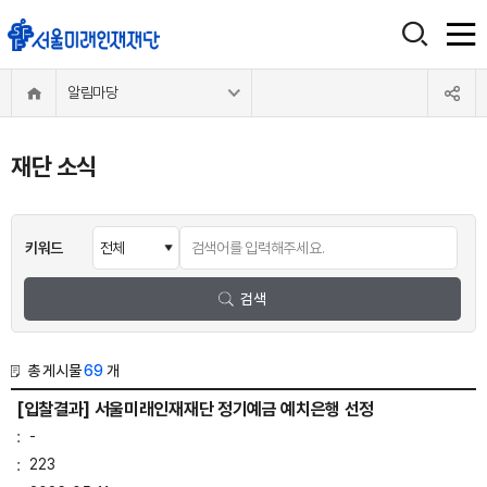
알림마당
재단 소식
키워드
검색
총 게시물
69
개
[입찰결과] 서울미래인재재단 정기예금 예치은행 선정
-
223